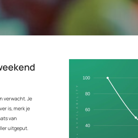
et
 weekend
n verwacht. Je
ver is, merk je
aats van
ller uitgeput.