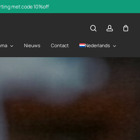
orting met code 10%off
zoek
account
mma
Nederlands
Nieuws
Contact