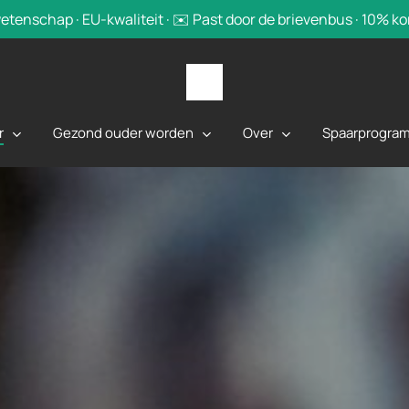
tenschap · EU-kwaliteit · ✉️ Past door de brievenbus · 10% k
r
Gezond ouder worden
Over
Spaarprogra