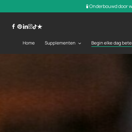
Overslaan
🧪 Onderbouwd door we
naar
hoofdinhoud
facebook
pinterest
linkedin
instagram
trustpilot
tiktok
Supplementen
Begin elke dag bete
Home