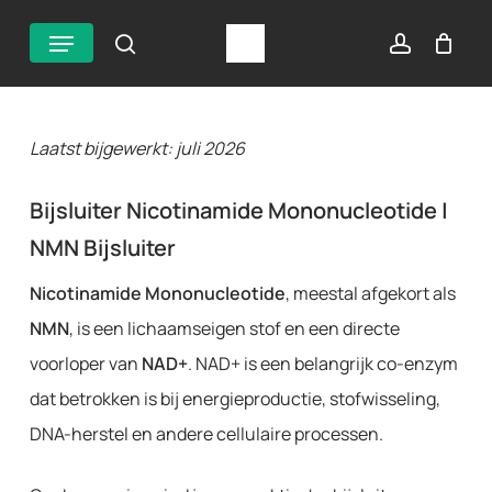
Overslaan
Menu
zoek
account
naar
hoofdinhoud
Laatst bijgewerkt: juli 2026
Bijsluiter Nicotinamide Mononucleotide |
NMN Bijsluiter
Nicotinamide Mononucleotide
, meestal afgekort als
NMN
, is een lichaamseigen stof en een directe
voorloper van
NAD+
. NAD+ is een belangrijk co-enzym
dat betrokken is bij energieproductie, stofwisseling,
DNA-herstel en andere cellulaire processen.