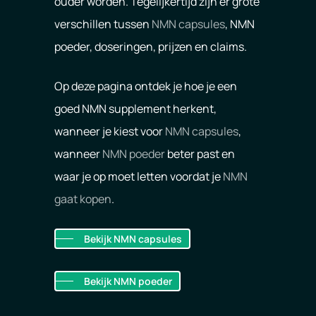
ouder worden. Tegelijkertijd zijn er grote
verschillen tussen
NMN capsules
, NMN
poeder, doseringen, prijzen en claims.
Op deze pagina ontdek je hoe je een
goed NMN supplement herkent,
wanneer je kiest voor
NMN capsules
,
wanneer
NMN poeder
beter past en
waar je op moet letten voordat je
NMN
gaat kopen
.
Bekijk NMN capsules
Bekijk NMN poeder