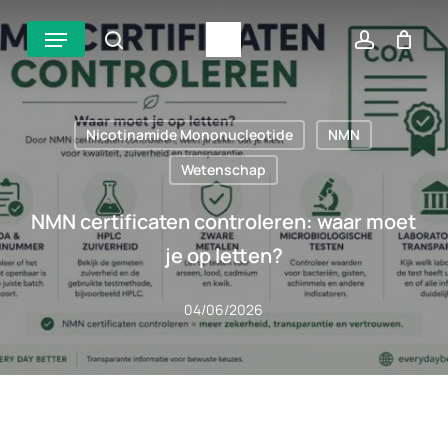
Overslaan
Menu
zoek
account
naar
hoofdinhoud
Nicotinamide Mononucleotide
NMN
Wetenschap
NMN certificaten controleren: waar moet
je op letten?
04/06/2026