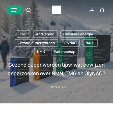
Overslaan
Menu
zoek
account
naar
hoofdinhoud
TMG
Anti-aging
Cellulaire energie
Gezond ouder worden
GlyNAC
NAD+
NMN
Wetenschap
Gezond ouder worden tips: wat bewijzen
onderzoeken over NMN, TMG en GlyNAC?
16/07/2026