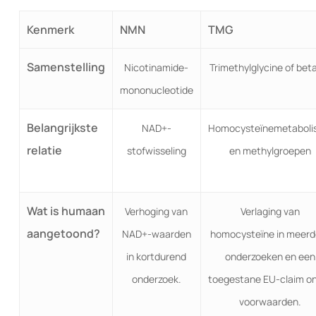
Kenmerk
NMN
TMG
Samenstelling
Nicotinamide-
Trimethylglycine of bet
mononucleotide
Belangrijkste
NAD+-
Homocysteïnemetaboli
relatie
stofwisseling
en methylgroepen
Wat is humaan
Verhoging van
Verlaging van
aangetoond?
NAD+-waarden
homocysteïne in meerd
in kortdurend
onderzoeken en een
onderzoek.
toegestane EU-claim o
voorwaarden.