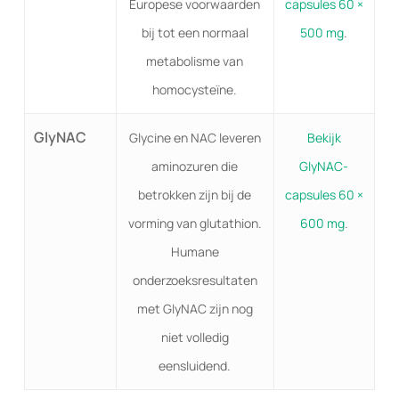
Europese voorwaarden
capsules 60 ×
bij tot een normaal
500 mg
.
metabolisme van
homocysteïne.
GlyNAC
Glycine en NAC leveren
Bekijk
aminozuren die
GlyNAC-
betrokken zijn bij de
capsules 60 ×
vorming van glutathion.
600 mg
.
Humane
onderzoeksresultaten
met GlyNAC zijn nog
niet volledig
eensluidend.