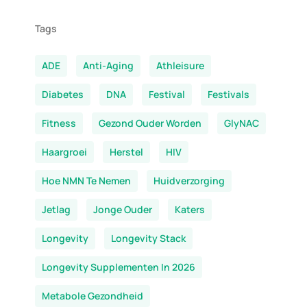
Tags
ADE
Anti-Aging
Athleisure
Diabetes
DNA
Festival
Festivals
Fitness
Gezond Ouder Worden
GlyNAC
Haargroei
Herstel
HIV
Hoe NMN Te Nemen
Huidverzorging
Jetlag
Jonge Ouder
Katers
Longevity
Longevity Stack
Longevity Supplementen In 2026
Metabole Gezondheid