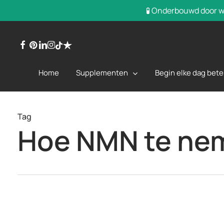
Overslaan
🧪 Onderbouwd door we
naar
hoofdinhoud
facebook
pinterest
linkedin
instagram
trustpilot
tiktok
Supplementen
Begin elke dag bete
Home
Tag
Hoe NMN te ne