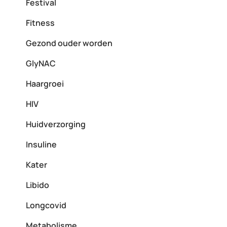
Festival
Fitness
Gezond ouder worden
GlyNAC
Haargroei
HIV
Huidverzorging
Insuline
Kater
Libido
Longcovid
Metabolisme