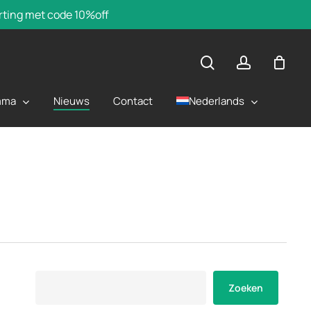
orting met code 10%off
zoek
account
mma
Nederlands
Nieuws
Contact
Zoeken
Zoeken