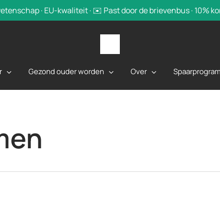
tenschap · EU-kwaliteit · ✉️ Past door de brievenbus · 10% k
r
Gezond ouder worden
Over
Spaarprogra
men