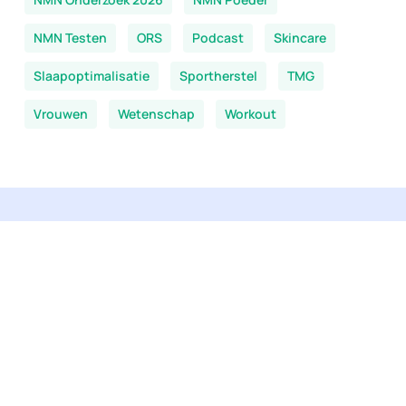
NMN Testen
ORS
Podcast
Skincare
Slaapoptimalisatie
Sportherstel
TMG
Vrouwen
Wetenschap
Workout
Je bent hier:
Every Day Better
-
NMN Nieuws
-
HIV
Bekijk ons aanbod
Alle producten
NMN supplementen