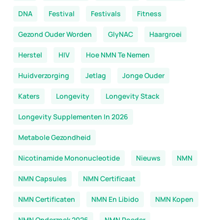
DNA
Festival
Festivals
Fitness
Gezond Ouder Worden
GlyNAC
Haargroei
Herstel
HIV
Hoe NMN Te Nemen
Huidverzorging
Jetlag
Jonge Ouder
Katers
Longevity
Longevity Stack
Longevity Supplementen In 2026
Metabole Gezondheid
Nicotinamide Mononucleotide
Nieuws
NMN
NMN Capsules
NMN Certificaat
NMN Certificaten
NMN En Libido
NMN Kopen
NMN Onderzoek 2026
NMN Poeder