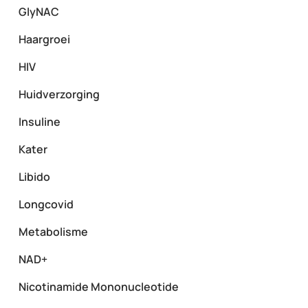
GlyNAC
Haargroei
HIV
Huidverzorging
Insuline
Kater
Libido
Longcovid
Metabolisme
NAD+
Nicotinamide Mononucleotide