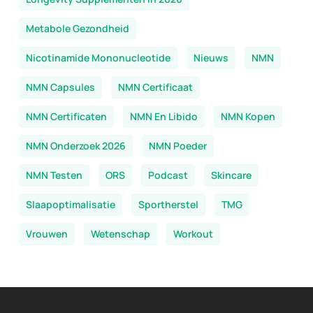
Metabole Gezondheid
Nicotinamide Mononucleotide
Nieuws
NMN
NMN Capsules
NMN Certificaat
NMN Certificaten
NMN En Libido
NMN Kopen
NMN Onderzoek 2026
NMN Poeder
NMN Testen
ORS
Podcast
Skincare
Slaapoptimalisatie
Sportherstel
TMG
Vrouwen
Wetenschap
Workout