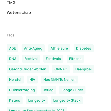
TMG
Wetenschap
Tags
ADE
Anti-Aging
Athleisure
Diabetes
DNA
Festival
Festivals
Fitness
Gezond Ouder Worden
GlyNAC
Haargroei
Herstel
HIV
Hoe NMN Te Nemen
Huidverzorging
Jetlag
Jonge Ouder
Katers
Longevity
Longevity Stack
Longevity Supplementen In 2026