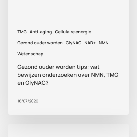
onderzoeken
over
NMN,
TMG
Anti-aging
Cellulaire energie
TMG
en
Gezond ouder worden
GlyNAC
NAD+
NMN
GlyNAC?
Wetenschap
Gezond ouder worden tips: wat
bewijzen onderzoeken over NMN, TMG
en GlyNAC?
16/07/2026
Supplementen