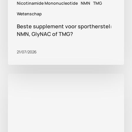
Nicotinamide Mononucleotide
NMN
TMG
Wetenschap
Beste supplement voor sportherstel:
NMN, GlyNAC of TMG?
21/07/2026
Gezond
ouder
worden
tips:
wat
bewijzen