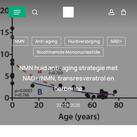
Overslaan
Menu
zoek
account
naar
hoofdinhoud
NMN
Anti-aging
Huidverzorging
NAD+
Nicotinamide Mononucleotide
NMN huid anti-aging strategie met
NAD+/NMN, transresveratrol en
berberine
22/09/2025