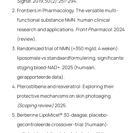
Signal.
2019;30(2):251-294.
Frontiers in Pharmacology. The versatile multi-
functional substance NMN: human clinical
research and applications.
Front Pharmacol.
2024
(review).
Randomized trial of NMN (≈350 mg/d; 4 weken):
liposomale vs standaardformulering; significante
stijging bloed-NAD+. 2025 (humaan,
gerapporteerde data).
Pterostilbene and resveratrol: Exploring their
protective mechanisms on skin photoaging.
(Scoping review)
2025.
Berberine LipoMicel® 30-daagse, placebo-
gecontroleerde crossover-trial (humaan):