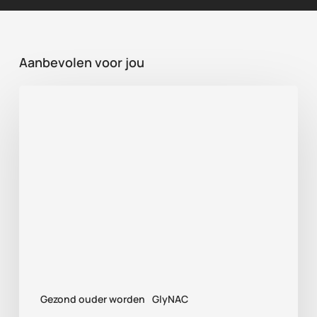
Aanbevolen voor jou
Beste
supplement
voor
sportherstel:
NMN,
GlyNAC
of
TMG?
Gezond ouder worden
GlyNAC