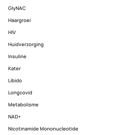
GlyNAC
Haargroei
HIV
Huidverzorging
Insuline
Kater
Libido
Longcovid
Metabolisme
NAD+
Nicotinamide Mononucleotide