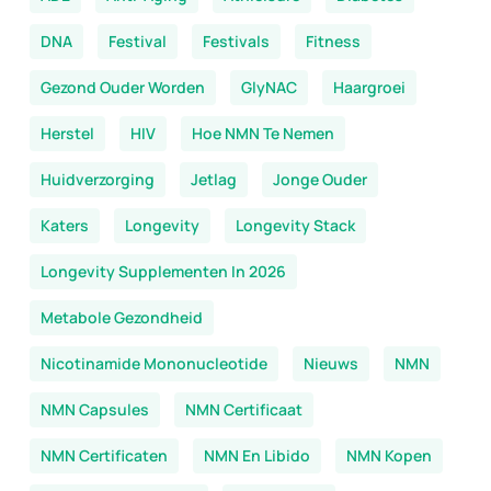
DNA
Festival
Festivals
Fitness
Gezond Ouder Worden
GlyNAC
Haargroei
Herstel
HIV
Hoe NMN Te Nemen
Huidverzorging
Jetlag
Jonge Ouder
Katers
Longevity
Longevity Stack
Longevity Supplementen In 2026
Metabole Gezondheid
Nicotinamide Mononucleotide
Nieuws
NMN
NMN Capsules
NMN Certificaat
NMN Certificaten
NMN En Libido
NMN Kopen