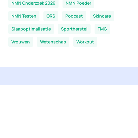
NMN Onderzoek 2026
NMN Poeder
NMN Testen
ORS
Podcast
Skincare
Slaapoptimalisatie
Sportherstel
TMG
Vrouwen
Wetenschap
Workout
Je bent hier:
Every Day Better
-
NMN Nieuws
-
Longevity supplementen in 2026
Bekijk ons aanbod
Alle producten