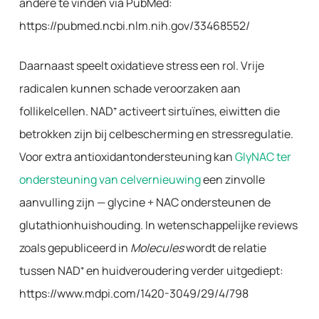
andere te vinden via PubMed:
https://pubmed.ncbi.nlm.nih.gov/33468552/
Daarnaast speelt oxidatieve stress een rol. Vrije
radicalen kunnen schade veroorzaken aan
follikelcellen. NAD⁺ activeert sirtuïnes, eiwitten die
betrokken zijn bij celbescherming en stressregulatie.
Voor extra antioxidantondersteuning kan
GlyNAC ter
ondersteuning van celvernieuwing
een zinvolle
aanvulling zijn — glycine + NAC ondersteunen de
glutathionhuishouding. In wetenschappelijke reviews
zoals gepubliceerd in
Molecules
wordt de relatie
tussen NAD⁺ en huidveroudering verder uitgediept:
https://www.mdpi.com/1420-3049/29/4/798