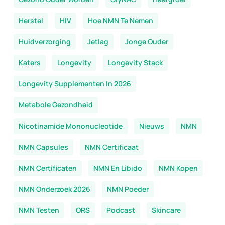
Herstel
HIV
Hoe NMN Te Nemen
Huidverzorging
Jetlag
Jonge Ouder
Katers
Longevity
Longevity Stack
Longevity Supplementen In 2026
Metabole Gezondheid
Nicotinamide Mononucleotide
Nieuws
NMN
NMN Capsules
NMN Certificaat
NMN Certificaten
NMN En Libido
NMN Kopen
NMN Onderzoek 2026
NMN Poeder
NMN Testen
ORS
Podcast
Skincare