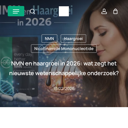
Overslaan
Menu
zoek
account
naar
hoofdinhoud
NMN
Haargroei
Nicotinamide Mononucleotide
NMN en haargroei in 2026: wat zegt het
nieuwste wetenschappelijke onderzoek?
13/02/2026