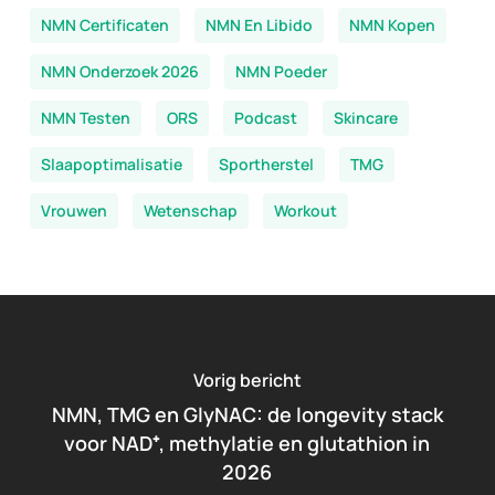
NMN Certificaten
NMN En Libido
NMN Kopen
NMN Onderzoek 2026
NMN Poeder
NMN Testen
ORS
Podcast
Skincare
Slaapoptimalisatie
Sportherstel
TMG
Vrouwen
Wetenschap
Workout
Vorig bericht
NMN, TMG en GlyNAC: de longevity stack
voor NAD⁺, methylatie en glutathion in
2026