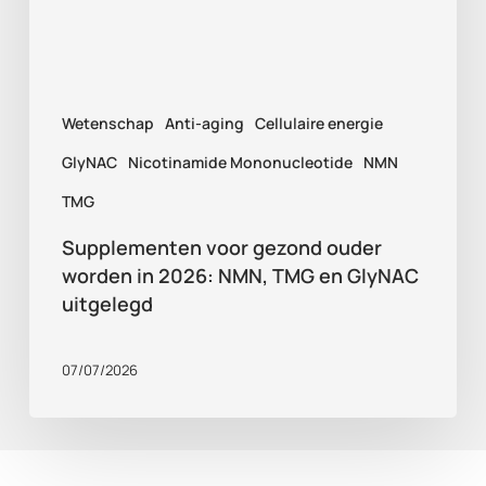
2026:
NMN,
TMG
Wetenschap
Anti-aging
Cellulaire energie
en
GlyNAC
GlyNAC
Nicotinamide Mononucleotide
NMN
uitgelegd
TMG
Supplementen voor gezond ouder
worden in 2026: NMN, TMG en GlyNAC
uitgelegd
07/07/2026