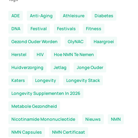
ADE
Anti-Aging
Athleisure
Diabetes
DNA
Festival
Festivals
Fitness
Gezond Ouder Worden
GlyNAC
Haargroei
Herstel
HIV
Hoe NMN Te Nemen
Huidverzorging
Jetlag
Jonge Ouder
Katers
Longevity
Longevity Stack
Longevity Supplementen In 2026
Metabole Gezondheid
Nicotinamide Mononucleotide
Nieuws
NMN
NMN Capsules
NMN Certificaat