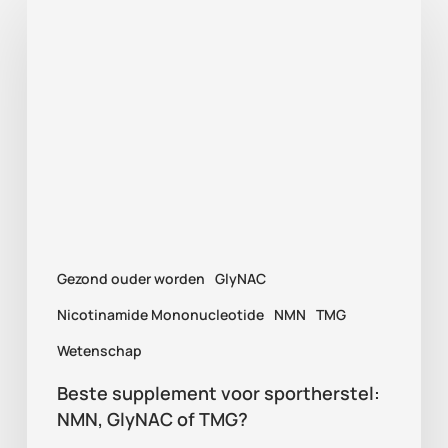
supplement
voor
sportherstel:
NMN,
GlyNAC
of
TMG?
Gezond ouder worden
GlyNAC
Nicotinamide Mononucleotide
NMN
TMG
Wetenschap
Beste supplement voor sportherstel:
NMN, GlyNAC of TMG?