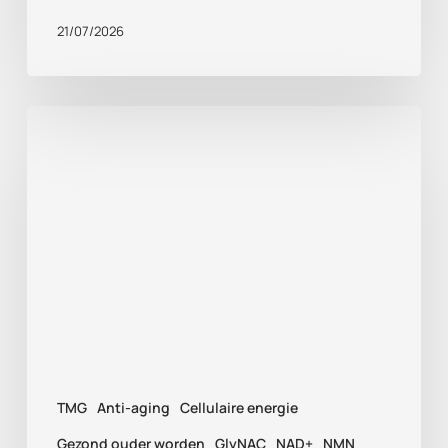
21/07/2026
Gezond
ouder
worden
tips:
wat
bewijzen
onderzoeken
over
NMN,
TMG
Anti-aging
Cellulaire energie
TMG
en
Gezond ouder worden
GlyNAC
NAD+
NMN