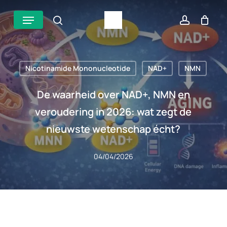
Overslaan
Menu
zoek
account
naar
hoofdinhoud
Nicotinamide Mononucleotide
NAD+
NMN
De waarheid over NAD+, NMN en
veroudering in 2026: wat zegt de
nieuwste wetenschap écht?
04/04/2026