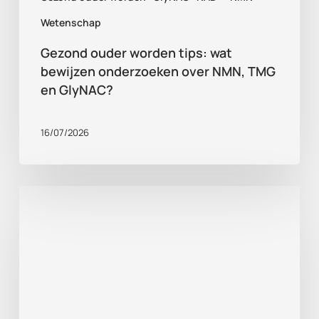
GlyNAC?
Wetenschap
Gezond ouder worden tips: wat
bewijzen onderzoeken over NMN, TMG
en GlyNAC?
16/07/2026
Supplementen
voor
gezond
ouder
worden
in